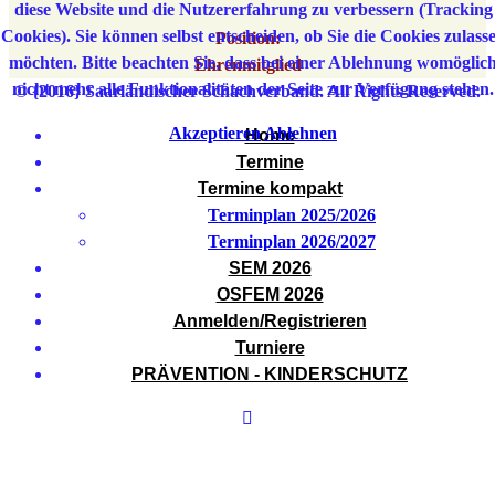
diese Website und die Nutzererfahrung zu verbessern (Tracking
Cookies). Sie können selbst entscheiden, ob Sie die Cookies zulass
Position:
möchten. Bitte beachten Sie, dass bei einer Ablehnung womöglic
Ehrenmitglied
nicht mehr alle Funktionalitäten der Seite zur Verfügung stehen.
© {2016} Saarländischer Schachverband. All Rights Reserved.
Akzeptieren
Ablehnen
Home
Termine
Termine kompakt
Terminplan 2025/2026
Terminplan 2026/2027
SEM 2026
OSFEM 2026
Anmelden/Registrieren
Turniere
PRÄVENTION - KINDERSCHUTZ