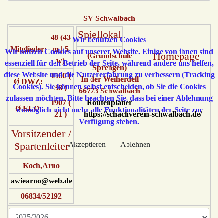
SV Schwalbach
Spiellokal
48 (43
Wir benutzen Cookies
Mitglieder:
m | 5
Wir nutzen Cookies auf unserer Website. Einige von ihnen sind
Homepage
(Grundschule
w)
essenziell für den Betrieb der Seite, während andere uns helfen,
Sprengen)
diese Website und die Nutzererfahrung zu verbessern (Tracking
1560 (
In der Weiherdell
Ø DWZ:
Cookies). Sie können selbst entscheiden, ob Sie die Cookies
38 )
66773 Schwalbach
zulassen möchten. Bitte beachten Sie, dass bei einer Ablehnung
1907 (
Routenplaner
Ø ELO:
womöglich nicht mehr alle Funktionalitäten der Seite zur
21 )
https://schachverein-schwalbach.de/
Verfügung stehen.
Vorsitzender /
Akzeptieren
Ablehnen
Spartenleiter
Koch,Arno
awiearno@web.de
06834/52192