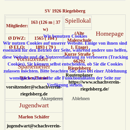
SV 1926 Riegelsberg
Spiellokal
163 (126 m | 37
Mitglieder:
w)
Homepage
(Alte
Wir benutzen Cookies
Ø DWZ:
1565 ( 104 )
Malerschule
Wir nutzen Cookies auf unserer Website. Einige von ihnen sind
Ø ELO:
1893 ( 79 )
1. Etage)
essenziell für den Betrieb der Seite, während andere uns helfen,
Kurze Straße 5
diese Website und die Nutzererfahrung zu verbessern (Tracking
Vorsitzender /
66292
Cookies). Sie können selbst entscheiden, ob Sie die Cookies
Spartenleiter
Riegelsberg
zulassen möchten. Bitte beachten Sie, dass bei einer Ablehnung
Routenplaner
womöglich nicht mehr alle Funktionalitäten der Seite zur
Backes,Daniel
https://www.schachverein-
Verfügung stehen.
vorsitzender@schachverein-
riegelsberg.de/
riegelsberg.de
Akzeptieren
Ablehnen
Jugendwart
Marlon Schäfer
jugendwart@schachverein-