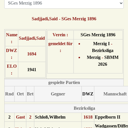
Sadjjadi,Said - SGes Merzig 1896
Name
Verein :
SGes Merzig 1896
Sadjjadi,Said
:
gemeldet für
Merzig I
-
DWZ
:
Bezirksliga
1694
:
Merzig
-
SBMM
2026
ELO
1941
:
gespielte Partien
Rnd
Ort
Brt
Gegner
DWZ
Mannschaft
Bezirksliga
2
Gast
2
Schloß,Wilhelm
1618
Eppelborn II
Wadgassen/Diffe