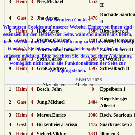
3
Heim
3
Neis,Michael
1553
II
Rochade Saarlou
4
Gast
2
Jha,Aryan
1478
Wir benutzen Cookies
II
Wir nutzen Cookies auf unserer Website. Einige von ihnen sind
5
Heim
3
Holle,Arne
1589
Riegelsberg II
essenziell für den Betrieb der Seite, während andere uns helfen,
6
Gast
3
Pfeiffer,Christof
1491
Caissa Homburg 
diese Website und die Nutzererfahrung zu verbessern (Tracking
Cookies). Sie können selbst entscheiden, ob Sie die Cookies
7
Heim
2
Wiedemann,Tobias
1619
Saarbrücken III
zulassen möchten. Bitte beachten Sie, dass bei einer Ablehnung
8
Gast
3
Stein,Carlos
1269
St.Wendel I
womöglich nicht mehr alle Funktionalitäten der Seite zur
9
Heim
3
Groß,Andreas
1597
Schwalbach II
Verfügung stehen.
SBMM 2026
Akzeptieren
Ablehnen
1
Heim
4
Bosch, John
0
Eppelborn 1
Riegelsberger
2
Gast
4
Jung,Michael
1484
Allerlei
3
Heim
4
Maron,Enrico
1088
Roch. Saarlouis 
4
Gast
4
Birkenheier,Larissa
1472
Saarbruecken 3
5
Heim
4
Siebert,Viktor
1831
Illingen 3