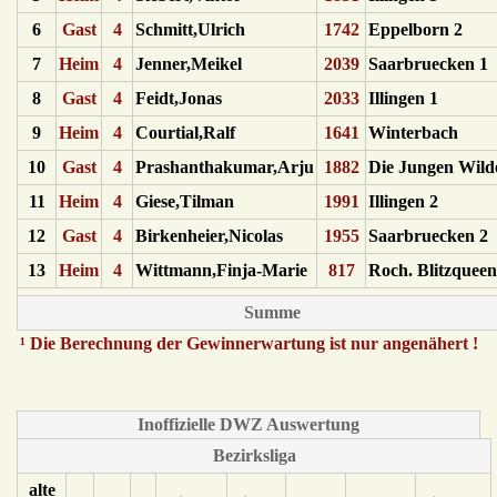
6
Gast
4
Schmitt,Ulrich
1742
Eppelborn 2
7
Heim
4
Jenner,Meikel
2039
Saarbruecken 1
8
Gast
4
Feidt,Jonas
2033
Illingen 1
9
Heim
4
Courtial,Ralf
1641
Winterbach
10
Gast
4
Prashanthakumar,Arju
1882
Die Jungen Wild
11
Heim
4
Giese,Tilman
1991
Illingen 2
12
Gast
4
Birkenheier,Nicolas
1955
Saarbruecken 2
13
Heim
4
Wittmann,Finja-Marie
817
Roch. Blitzqueen
Summe
¹ Die Berechnung der Gewinnerwartung ist nur angenähert !
Inoffizielle DWZ Auswertung
Bezirksliga
alte