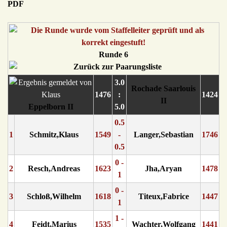
Runde 6
3.0
Rochade Saarlouis
1476
:
1424
II
Eppelborn II
5.0
0.5
1
Schmitz,Klaus
1549
-
Langer,Sebastian
1746
0.5
0 -
2
Resch,Andreas
1623
Jha,Aryan
1478
1
0 -
3
Schloß,Wilhelm
1618
Titeux,Fabrice
1447
1
1 -
4
Feidt,Marius
1535
Wachter,Wolfgang
1441