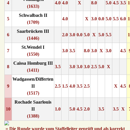
4
4.0
4.0
X
8.0
5.0
4.5
3.5
1
(1633)
Schwalbach II
5
4.0
X
3.0
0.0
5.0
5.5
6.0
1
(1709)
Saarbrücken III
6
2.0
3.0
0.0
5.0
X
5.0
5.5
1
(1446)
St.Wendel I
7
3.0
3.5
8.0
3.0
X
3.0
4.5
(1550)
Caissa Homburg III
8
3.5
3.0
3.0
3.0
2.5
5.0
X
(1411)
Wadgassen/Differten
9
II
2.5
1.5
4.0
3.5
2.5
X
4.5
(1517)
Rochade Saarlouis
10
II
1.0
5.0
4.5
2.0
3.5
3.5
X
(1388)
= Die Runde wurde vom Staffelleiter geprüft und als korrekt