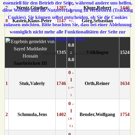
essenziell für den Betrieb der Seite, während andere uns helfen,
1 -
7
Wentz,Günther
1287
Kluge,Robert
1446
diese Website und die Nutzererfahrung zu verbessern (Tracking
0
Cookies). Sie können selbst entscheiden, ob Sie die Cookies
8
Kasten,Klaus-Peter
1147
+/-
Görg,Sebastian
zulassen möchten. Bitte beachten Sie, dass bei einer Ablehnung
womöglich nicht mehr alle Funktionalitäten der Seite zur
Verfügung stehen.
0.0
1345
:
Völklingen
1524
Akzeptieren
Ablehnen
8.0
Saarbrücken III
0 -
1
1
Stuk,Valeriy
1746
Orth,Reiner
1634
( -/+
)
0 -
1
2
Schmuda,Jens
1402
Bender,Wolfgang
1754
( 0 -
1 )
0 -