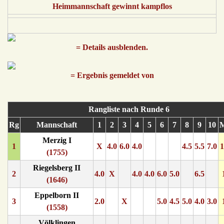
Heimmannschaft gewinnt kampflos
= Details ausblenden.
= Ergebnis gemeldet von
Rangliste nach Runde 6
Rg
Mannschaft
1
2
3
4
5
6
7
8
9
10
Merzig I
1
X
4.0
6.0
4.0
4.5
5.5
7.0
1
(1755)
Riegelsberg II
2
4.0
X
4.0
4.0
6.0
5.0
6.5
(1646)
Eppelborn II
3
2.0
X
5.0
4.5
5.0
4.0
3.0
(1558)
Völklingen