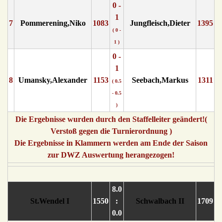
0 -
1
7
Pommerening,Niko
1083
Jungfleisch,Dieter
1395
( 0 -
1 )
0 -
1
8
Umansky,Alexander
1153
Seebach,Markus
1311
( 0.5
- 0.5
)
Die Ergebnisse wurden durch den Staffelleiter geändert!(
Verstoß gegen die Turnierordnung )
Die Ergebnisse in Klammern werden am Ende der Saison
zur DWZ Auswertung herangezogen!
8.0
St.Wendel I
1550
:
Schwalbach II
1709
0.0