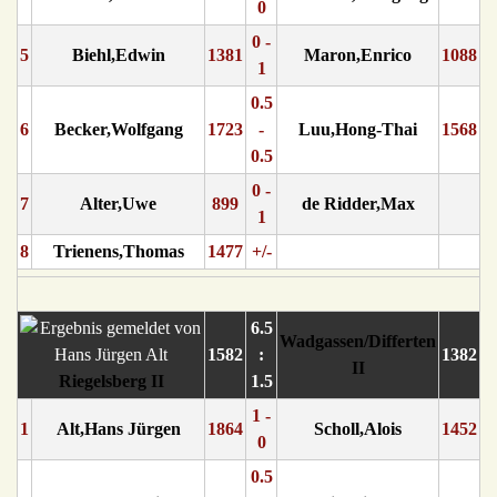
0
0 -
5
Biehl,Edwin
1381
Maron,Enrico
1088
1
0.5
6
Becker,Wolfgang
1723
-
Luu,Hong-Thai
1568
0.5
0 -
7
Alter,Uwe
899
de Ridder,Max
1
8
Trienens,Thomas
1477
+/-
6.5
Wadgassen/Differten
1582
:
1382
II
Riegelsberg II
1.5
1 -
1
Alt,Hans Jürgen
1864
Scholl,Alois
1452
0
0.5