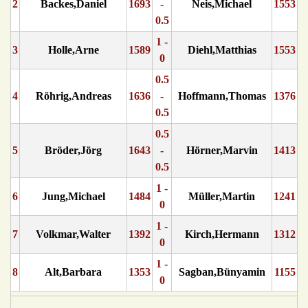
2
Backes,Daniel
1693
-
Neis,Michael
1553
0.5
1 -
3
Holle,Arne
1589
Diehl,Matthias
1553
0
0.5
4
Röhrig,Andreas
1636
-
Hoffmann,Thomas
1376
0.5
0.5
5
Bröder,Jörg
1643
-
Hörner,Marvin
1413
0.5
1 -
6
Jung,Michael
1484
Müller,Martin
1241
0
1 -
7
Volkmar,Walter
1392
Kirch,Hermann
1312
0
1 -
8
Alt,Barbara
1353
Sagban,Bünyamin
1155
0