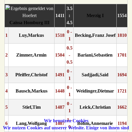
3.5
1411
:
Merzig I
1554
Caissa Homburg III
4.5
0 -
1
Luy,Markus
1518
Becking,Franz Josef
1810
1
0.5
2
Zimmer,Armin
1504
-
Bariani,Sebastien
1701
0.5
0 -
3
Pfeiffer,Christof
1491
Sadjjadi,Said
1694
1
0 -
4
Bausch,Markus
1448
Weidinger,Dietmar
1721
1
0 -
5
Stief,Tim
1487
Leick,Christian
1662
1
1 -
Wir benutzen Cookies
6
Lang,Wolfgang
1407
Böhm,Annemarie
1194
0
Wir nutzen Cookies auf unserer Website. Einige von ihnen sind