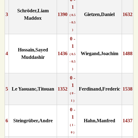
1
Schröder,Liam
3
1390
Gietzen,Daniel
1632
( 0.5
Maddox
- 0.5
)
0 -
1
Hossain,Sayed
4
1436
Wiegand,Joachim
1488
( 0.5
Muddashir
- 0.5
)
0 -
1
5
Le Yaouanc,Titouan
1352
Ferdinand,Frederic
1538
( 0 -
1 )
0 -
1
6
Steingrüber,Andre
Hahn,Manfred
1437
( 1 -
0 )