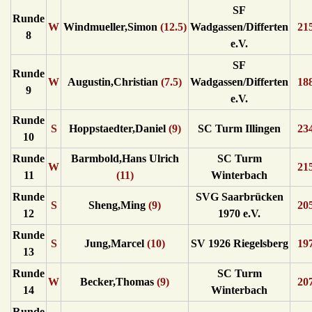
SF
Runde
W
Windmueller,Simon
(12.5)
Wadgassen/Differten
21
8
e.V.
SF
Runde
W
Augustin,Christian
(7.5)
Wadgassen/Differten
18
9
e.V.
Runde
S
Hoppstaedter,Daniel
(9)
SC Turm Illingen
23
10
Runde
Barmbold,Hans Ulrich
SC Turm
W
21
11
(11)
Winterbach
Runde
SVG Saarbrücken
S
Sheng,Ming
(9)
20
12
1970 e.V.
Runde
S
Jung,Marcel
(10)
SV 1926 Riegelsberg
19
13
Runde
SC Turm
W
Becker,Thomas
(9)
20
14
Winterbach
Runde