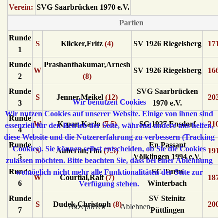
Verein:
SVG Saarbrücken 1970 e.V.
Partien
Runde
S
Klicker,Fritz
(4)
SV 1926 Riegelsberg
17
1
Runde
Prashanthakumar,Arnesh
W
SV 1926 Riegelsberg
16
2
(8)
Runde
SVG Saarbrücken
S
Jenner,Meikel
(12)
20
Wir benutzen Cookies
3
1970 e.V.
Wir nutzen Cookies auf unserer Website. Einige von ihnen sind
Runde
W
Krpan,Karlo
(7.5)
SG 1927 Ensdorf
21
essenziell für den Betrieb der Seite, während andere uns helfen,
4
diese Website und die Nutzererfahrung zu verbessern (Tracking
Runde
En Passant
Cookies). Sie können selbst entscheiden, ob Sie die Cookies
S
Aubertin,Tim
(7.5)
19
5
Völklingen 1994 e.V.
zulassen möchten. Bitte beachten Sie, dass bei einer Ablehnung
Runde
SC Turm
womöglich nicht mehr alle Funktionalitäten der Seite zur
W
Courtial,Ralf
(7)
18
6
Winterbach
Verfügung stehen.
Runde
SV Steinitz
S
Dudek,Christoph
(8)
20
Akzeptieren
Ablehnen
7
Püttlingen