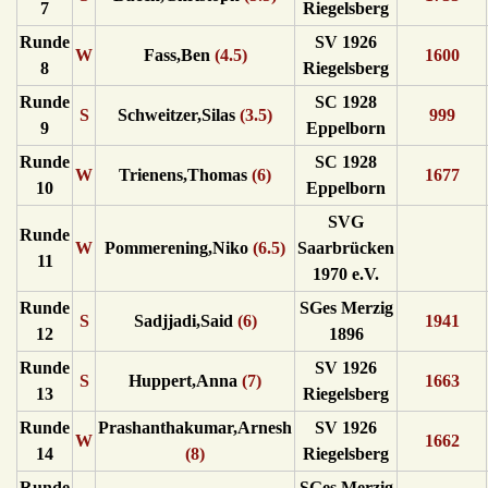
7
Riegelsberg
Runde
SV 1926
W
Fass,Ben
(4.5)
1600
8
Riegelsberg
Runde
SC 1928
S
Schweitzer,Silas
(3.5)
999
9
Eppelborn
Runde
SC 1928
W
Trienens,Thomas
(6)
1677
10
Eppelborn
SVG
Runde
W
Pommerening,Niko
(6.5)
Saarbrücken
11
1970 e.V.
Runde
SGes Merzig
S
Sadjjadi,Said
(6)
1941
12
1896
Runde
SV 1926
S
Huppert,Anna
(7)
1663
13
Riegelsberg
Runde
Prashanthakumar,Arnesh
SV 1926
W
1662
14
(8)
Riegelsberg
Runde
SGes Merzig