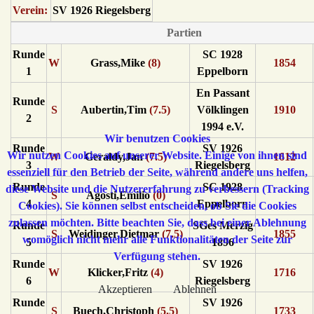
Verein:
SV 1926 Riegelsberg
Partien
Runde
SC 1928
W
Grass,Mike
(8)
1854
1
Eppelborn
En Passant
Runde
S
Aubertin,Tim
(7.5)
Völklingen
1910
2
1994 e.V.
Wir benutzen Cookies
Runde
SV 1926
Wir nutzen Cookies auf unserer Website. Einige von ihnen sind
W
Geraldy,Jan
(7.5)
1612
3
Riegelsberg
essenziell für den Betrieb der Seite, während andere uns helfen,
Runde
SC 1928
diese Website und die Nutzererfahrung zu verbessern (Tracking
S
Agosti,Emilio
(0)
4
Eppelborn
Cookies). Sie können selbst entscheiden, ob Sie die Cookies
zulassen möchten. Bitte beachten Sie, dass bei einer Ablehnung
Runde
SGes Merzig
S
Weidinger,Dietmar
(7.5)
1855
womöglich nicht mehr alle Funktionalitäten der Seite zur
5
1896
Verfügung stehen.
Runde
SV 1926
W
Klicker,Fritz
(4)
1716
6
Riegelsberg
Akzeptieren
Ablehnen
Runde
SV 1926
S
Buech,Christoph
(5.5)
1733