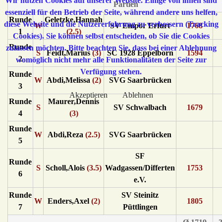
Wir nutzen Cookies auf unserer Website. Einige von ihnen sind
Partien
essenziell für den Betrieb der Seite, während andere uns helfen,
Runde
Geletzke,Hannah
diese Website und die Nutzererfahrung zu verbessern (Tracking
W
SV Empor Erfurt
1768
1
(2.5)
Cookies). Sie können selbst entscheiden, ob Sie die Cookies
Runde
zulassen möchten. Bitte beachten Sie, dass bei einer Ablehnung
S
Feidt,Marius
(3)
SC 1928 Eppelborn
1594
2
womöglich nicht mehr alle Funktionalitäten der Seite zur
Verfügung stehen.
Runde
W
Abdi,Melissa
(2)
SVG Saarbrücken
3
Akzeptieren
Ablehnen
Runde
Maurer,Dennis
S
SV Schwalbach
1679
4
(3)
Runde
W
Abdi,Reza
(2.5)
SVG Saarbrücken
5
SF
Runde
S
Scholl,Alois
(3.5)
Wadgassen/Differten
1753
6
e.V.
Runde
SV Steinitz
W
Enders,Axel
(2)
1805
7
Püttlingen