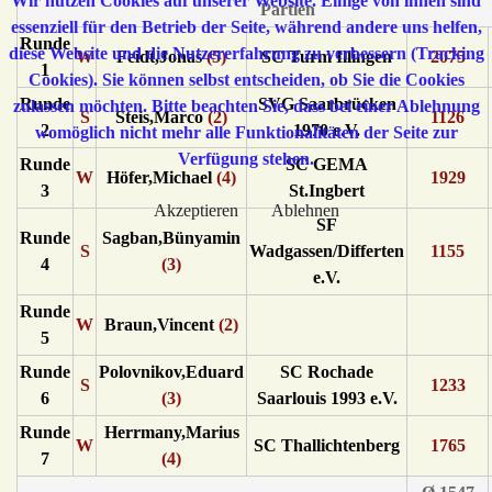
Wir nutzen Cookies auf unserer Website. Einige von ihnen sind
Partien
essenziell für den Betrieb der Seite, während andere uns helfen,
Runde
diese Website und die Nutzererfahrung zu verbessern (Tracking
W
Feidt,Jonas
(5)
SC Turm Illingen
2075
1
Cookies). Sie können selbst entscheiden, ob Sie die Cookies
Runde
SVG Saarbrücken
zulassen möchten. Bitte beachten Sie, dass bei einer Ablehnung
S
Steis,Marco
(2)
1126
2
1970 e.V.
womöglich nicht mehr alle Funktionalitäten der Seite zur
Verfügung stehen.
Runde
SC GEMA
W
Höfer,Michael
(4)
1929
3
St.Ingbert
Akzeptieren
Ablehnen
SF
Runde
Sagban,Bünyamin
S
Wadgassen/Differten
1155
4
(3)
e.V.
Runde
W
Braun,Vincent
(2)
5
Runde
Polovnikov,Eduard
SC Rochade
S
1233
6
(3)
Saarlouis 1993 e.V.
Runde
Herrmany,Marius
W
SC Thallichtenberg
1765
7
(4)