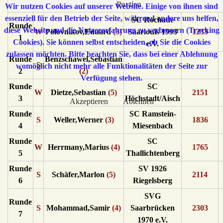
Partien
Wir nutzen Cookies auf unserer Website. Einige von ihnen sind
essenziell für den Betrieb der Seite, während andere uns helfen,
SC Rochade
Runde
diese Website und die Nutzererfahrung zu verbessern (Tracking
W
Polovnikov,Eduard
(3)
Saarlouis 1993
1233
1
Cookies). Sie können selbst entscheiden, ob Sie die Cookies
e.V.
zulassen möchten. Bitte beachten Sie, dass bei einer Ablehnung
Runde
Benzschawel,Sebastian
S
womöglich nicht mehr alle Funktionalitäten der Seite zur
2
(2)
Verfügung stehen.
Runde
SC
W
Dietze,Sebastian
(5)
2151
3
Höchstadt/Aisch
Akzeptieren
Ablehnen
Runde
SC Ramstein-
S
Weller,Werner
(3)
1836
4
Miesenbach
Runde
SC
W
Herrmany,Marius
(4)
1765
5
Thallichtenberg
Runde
SV 1926
S
Schäfer,Marlon
(5)
2114
6
Riegelsberg
SVG
Runde
S
Mohammad,Samir
(4)
Saarbrücken
2303
7
1970 e.V.