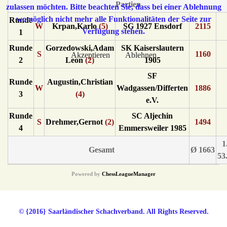
Partien
zulassen möchten. Bitte beachten Sie, dass bei einer Ablehnung
womöglich nicht mehr alle Funktionalitäten der Seite zur
Runde
W
Krpan,Karlo
(5)
SG 1927 Ensdorf
2115
Verfügung stehen.
1
Runde
Gorzedowski,Adam
SK Kaiserslautern
S
1160
Akzeptieren
Ablehnen
2
Leon
(2)
1905
SF
Runde
Augustin,Christian
W
Wadgassen/Differten
1886
3
(4)
e.V.
Runde
SC Aljechin
S
Drehmer,Gernot
(2)
1494
4
Emmersweiler 1985
1
Gesamt
Ø 1663
53
Powered by
ChessLeagueManager
© {2016} Saarländischer Schachverband. All Rights Reserved.