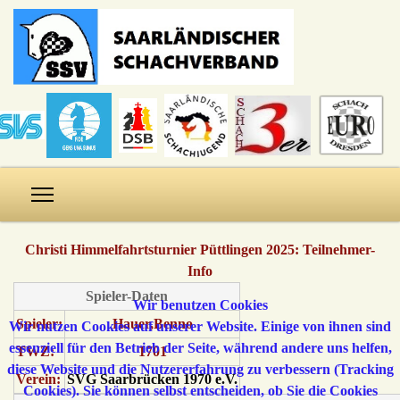
Christi Himmelfahrtsturnier Püttlingen 2025: Teilnehmer-
Info
Spieler-Daten
Wir benutzen Cookies
Spieler:
Hauer,Benno
Wir nutzen Cookies auf unserer Website. Einige von ihnen sind
essenziell für den Betrieb der Seite, während andere uns helfen,
TWZ:
1701
diese Website und die Nutzererfahrung zu verbessern (Tracking
Verein:
SVG Saarbrücken 1970 e.V.
Cookies). Sie können selbst entscheiden, ob Sie die Cookies