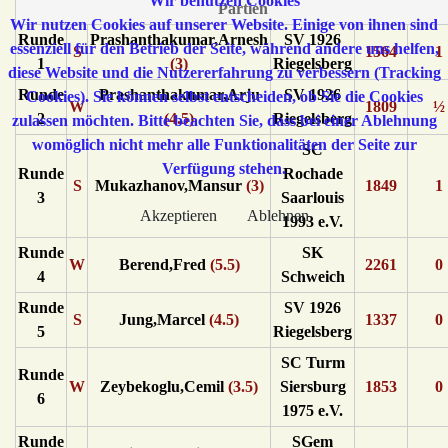
Wir benutzen Cookies
Partien
Wir nutzen Cookies auf unserer Website. Einige von ihnen sind
Runde
Prashanthakumar,Arnesh
SV 1926
essenziell für den Betrieb der Seite, während andere uns helfen,
S
1564
1
1
(3)
Riegelsberg
diese Website und die Nutzererfahrung zu verbessern (Tracking
Runde
Prashanthakumar,Arju
SV 1926
Cookies). Sie können selbst entscheiden, ob Sie die Cookies
W
1809
½
2
(4.5)
Riegelsberg
zulassen möchten. Bitte beachten Sie, dass bei einer Ablehnung
womöglich nicht mehr alle Funktionalitäten der Seite zur
SC
Verfügung stehen.
Runde
Rochade
S
Mukazhanov,Mansur
(3)
1849
1
3
Saarlouis
Akzeptieren
Ablehnen
1993 e.V.
Runde
SK
W
Berend,Fred
(5.5)
2261
0
4
Schweich
Runde
SV 1926
S
Jung,Marcel
(4.5)
1337
0
5
Riegelsberg
SC Turm
Runde
W
Zeybekoglu,Cemil
(3.5)
Siersburg
1853
0
6
1975 e.V.
Runde
SGem