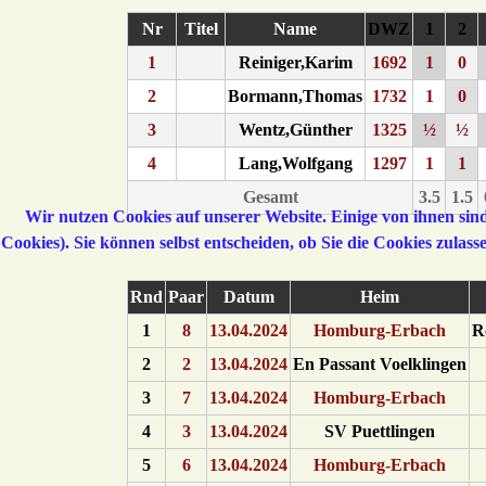
Nr
Titel
Name
DWZ
1
2
1
Reiniger,Karim
1692
1
0
2
Bormann,Thomas
1732
1
0
3
Wentz,Günther
1325
½
½
4
Lang,Wolfgang
1297
1
1
Gesamt
3.5
1.5
Wir nutzen Cookies auf unserer Website. Einige von ihnen sind
Cookies). Sie können selbst entscheiden, ob Sie die Cookies zulas
Rnd
Paar
Datum
Heim
1
8
13.04.2024
Homburg-Erbach
R
2
2
13.04.2024
En Passant Voelklingen
3
7
13.04.2024
Homburg-Erbach
4
3
13.04.2024
SV Puettlingen
5
6
13.04.2024
Homburg-Erbach