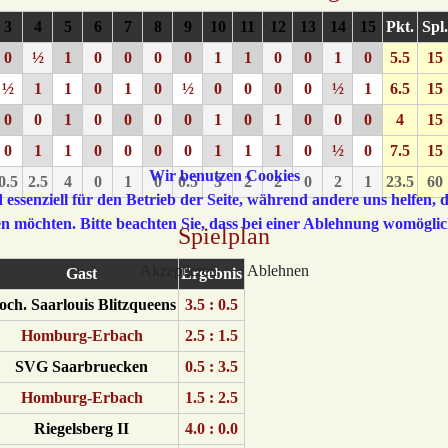
3
4
5
6
7
8
9
10
11
12
13
14
15
Pkt.
Spl.
0
½
1
0
0
0
0
1
1
0
0
1
0
5.5
15
½
1
1
0
1
0
½
0
0
0
0
½
1
6.5
15
0
0
1
0
0
0
0
1
0
1
0
0
0
4
15
0
1
1
0
0
0
0
1
1
1
0
½
0
7.5
15
Wir benutzen Cookies
0.5
2.5
4
0
1
0
0.5
3
2
2
0
2
1
23.5
60
 essenziell für den Betrieb der Seite, während andere uns helfen,
sen möchten. Bitte beachten Sie, dass bei einer Ablehnung womöglic
Spielplan
Akzeptieren
Ablehnen
Gast
Ergebnis
och. Saarlouis Blitzqueens
3.5 : 0.5
Homburg-Erbach
2.5 : 1.5
SVG Saarbruecken
0.5 : 3.5
Homburg-Erbach
1.5 : 2.5
Riegelsberg II
4.0 : 0.0