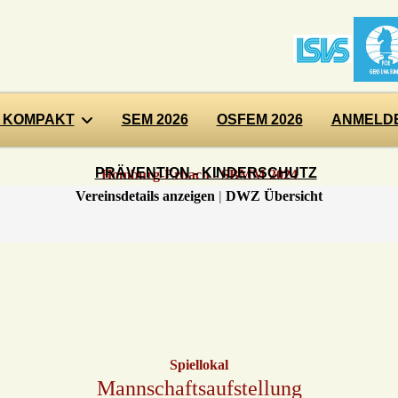
 KOMPAKT
SEM 2026
OSFEM 2026
ANMELDE
PRÄVENTION - KINDERSCHUTZ
Homburg-Erbach - SBMM 2024
Vereinsdetails anzeigen
|
DWZ Übersicht
Spiellokal
Mannschaftsaufstellung