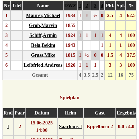
Nr
Titel
Name
DWZ
1
2
3
4
Pkt.
Spl.
%
1
Maurer,Michael
1934
1
1
½
0
2.5
4
62.5
2
Grob,Marvin
1855
3
Schiff,Armin
1924
1
1
1
1
4
4
100
4
Bela,Bekim
1943
1
1
1
100
5
Grass,Mike
1815
1
½
0
0
1.5
4
37.5
6
Leibfried,Andreas
1926
1
1
1
3
3
100
Gesamt
4
3.5
2.5
2
12
16
75
Spielplan
Rnd
Paar
Datum
Heim
Gast
Ergebnis
15.06.2025
1
2
Saarlouis 1
Eppelborn 2
0.0 : 4.0
14:00