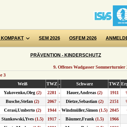
 KOMPAKT
SEM 2026
OSFEM 2026
ANMELDE
PRÄVENTION - KINDERSCHUTZ
9. Offenes Wadgasser Sommerturnier
e 3
Weiß
TWZ
-
Schwarz
TWZ
Er
Yakovenko,Oleg
(2)
2281
-
Hauer,Andreas
(2)
1911
Busche,Stefan
(2)
2067
-
Dietze,Sebastian
(2)
2151
Cerasi,Umberto
(2)
1944
-
Windmüller,Simon
(1.5)
2045
Stankowski,Yves
(1.5)
1917
-
Bäumer,Frank
(1.5)
1966