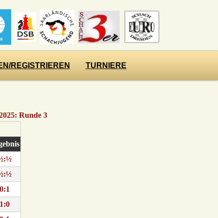
N/REGISTRIEREN
TURNIERE
 2025: Runde 3
gebnis
½:½
½:½
0:1
1:0