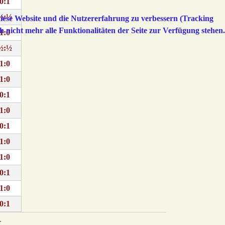
0:1
½:½
 diese Website und die Nutzererfahrung zu verbessern (Tracking
h nicht mehr alle Funktionalitäten der Seite zur Verfügung stehen.
1:0
½:½
1:0
1:0
0:1
1:0
0:1
1:0
1:0
0:1
1:0
0:1
r