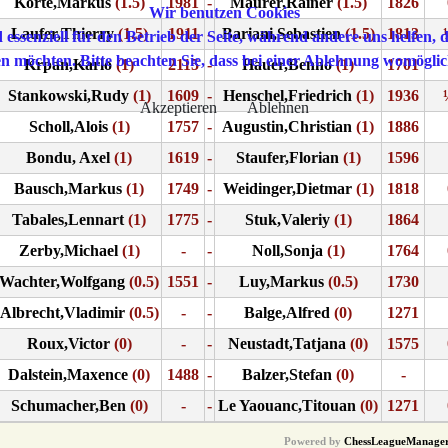
Korte,Markus
(1.5)
1981
-
Maurer,Rainer
(1.5)
1826
Wir benutzen Cookies
Laufer,Thierry
(1.5)
1911
-
Bariani,Sebastien
(1.5)
1813
 essenziell für den Betrieb der Seite, während andere uns helfen,
sen möchten. Bitte beachten Sie, dass bei einer Ablehnung womöglic
Krpan,Karlo
(1)
2115
-
Hauer,Benno
(1)
1701
Stankowski,Rudy
(1)
1609
-
Henschel,Friedrich
(1)
1936
Akzeptieren
Ablehnen
Scholl,Alois
(1)
1757
-
Augustin,Christian
(1)
1886
Bondu, Axel
(1)
1619
-
Staufer,Florian
(1)
1596
Bausch,Markus
(1)
1749
-
Weidinger,Dietmar
(1)
1818
Tabales,Lennart
(1)
1775
-
Stuk,Valeriy
(1)
1864
Zerby,Michael
(1)
-
-
Noll,Sonja
(1)
1764
Wachter,Wolfgang
(0.5)
1551
-
Luy,Markus
(0.5)
1730
Albrecht,Vladimir
(0.5)
-
-
Balge,Alfred
(0)
1271
Roux,Victor
(0)
-
-
Neustadt,Tatjana
(0)
1575
Dalstein,Maxence
(0)
1488
-
Balzer,Stefan
(0)
-
Schumacher,Ben
(0)
-
-
Le Yaouanc,Titouan
(0)
1271
Powered by
ChessLeagueManage