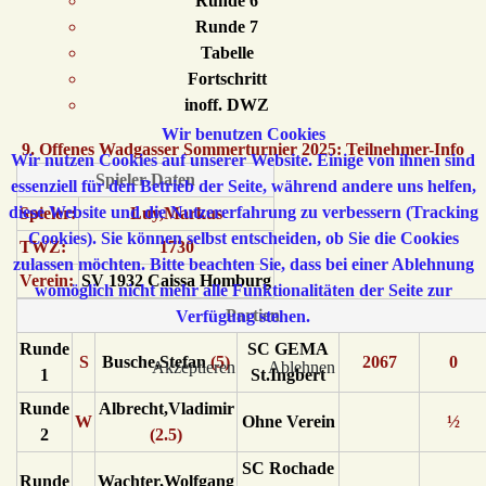
Runde 6
Runde 7
Tabelle
Fortschritt
inoff. DWZ
Wir benutzen Cookies
9. Offenes Wadgasser Sommerturnier 2025: Teilnehmer-Info
Wir nutzen Cookies auf unserer Website. Einige von ihnen sind
Spieler-Daten
essenziell für den Betrieb der Seite, während andere uns helfen,
diese Website und die Nutzererfahrung zu verbessern (Tracking
Spieler:
Luy,Markus
Cookies). Sie können selbst entscheiden, ob Sie die Cookies
TWZ:
1730
zulassen möchten. Bitte beachten Sie, dass bei einer Ablehnung
Verein:
SV 1932 Caissa Homburg
womöglich nicht mehr alle Funktionalitäten der Seite zur
Partien
Verfügung stehen.
Runde
SC GEMA
S
Busche,Stefan
(5)
2067
0
Akzeptieren
Ablehnen
1
St.Ingbert
Runde
Albrecht,Vladimir
W
Ohne Verein
½
2
(2.5)
SC Rochade
Runde
Wachter,Wolfgang