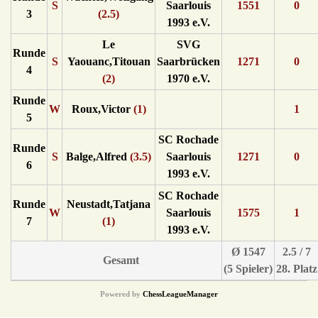
S
Saarlouis
1551
0
3
(2.5)
1993 e.V.
Le
SVG
Runde
S
Yaouanc,Titouan
Saarbrücken
1271
0
4
(2)
1970 e.V.
Runde
W
Roux,Victor
(1)
1
5
SC Rochade
Runde
S
Balge,Alfred
(3.5)
Saarlouis
1271
0
6
1993 e.V.
SC Rochade
Runde
Neustadt,Tatjana
W
Saarlouis
1575
1
7
(1)
1993 e.V.
Ø 1547
2.5 / 7
Gesamt
(5 Spieler)
28. Platz
Powered by
ChessLeagueManager