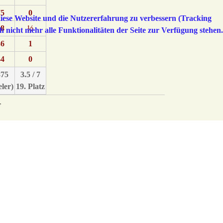
75
0
 diese Website und die Nutzererfahrung zu verbessern (Tracking
18
½
h nicht mehr alle Funktionalitäten der Seite zur Verfügung stehen.
36
1
44
0
875
3.5 / 7
eler)
19. Platz
r