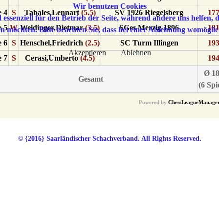
Wir benutzen Cookies
 4
S
Tabales,Lennart
(5.5)
SV 1926 Riegelsberg
17
 essenziell für den Betrieb der Seite, während andere uns helfen,
 5
W
Weidinger,Dietmar
(3.5)
SGes Merzig 1896
18
sen möchten. Bitte beachten Sie, dass bei einer Ablehnung womöglic
 6
S
Henschel,Friedrich
(2.5)
SC Turm Illingen
19
Akzeptieren
Ablehnen
 7
S
Cerasi,Umberto
(4.5)
19
Ø 1
Gesamt
(6 Spi
Powered by
ChessLeagueManage
© {2016} Saarländischer Schachverband. All Rights Reserved.