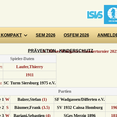
 KOMPAKT
SEM 2026
OSFEM 2026
ANMELDE
PRÄVENTION - KINDERSCHUTZ
9. Offenes Wadgasser Sommerturnier 2025
Spieler-Daten
r:
Laufer,Thierry
1911
:
SC Turm Siersburg 1975 e.V.
Partien
 1
W
Balzer,Stefan
(1)
SF Wadgassen/Differten e.V.
 2
S
Bäumer,Frank
(3.5)
SV 1932 Caissa Homburg
19
 3
W
Bariani,Sebastien
(4)
SGes Merzig 1896
18