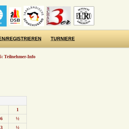
N/REGISTRIEREN
TURNIERE
: Teilnehmer-Info
1
66
½
13
½