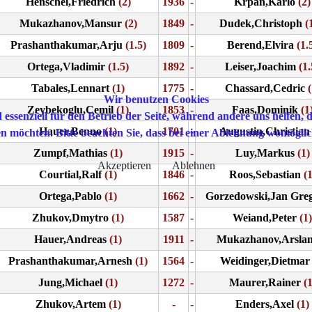
Henschel,Friedrich
(2)
1936
-
Krpan,Karlo
(2)
Mukazhanov,Mansur
(2)
1849
-
Dudek,Christoph
(1
Prashanthakumar,Arju
(1.5)
1809
-
Berend,Elvira
(1.
Ortega,Vladimir
(1.5)
1892
-
Leiser,Joachim
(1.
Tabales,Lennart
(1)
1775
-
Chassard,Cedric
(
Wir benutzen Cookies
Zeybekoglu,Cemil
(1)
1853
-
Faas,Dominik
(1
 essenziell für den Betrieb der Seite, während andere uns helfen,
Hauer,Benno
(1)
1701
-
Augustin,Christian
sen möchten. Bitte beachten Sie, dass bei einer Ablehnung womöglic
Zumpf,Mathias
(1)
1915
-
Luy,Markus
(1)
Akzeptieren
Ablehnen
Courtial,Ralf
(1)
1846
-
Roos,Sebastian
(1
Ortega,Pablo
(1)
1662
-
Gorzedowski,Jan Gre
Zhukov,Dmytro
(1)
1587
-
Weiand,Peter
(1)
Hauer,Andreas
(1)
1911
-
Mukazhanov,Arsla
Prashanthakumar,Arnesh
(1)
1564
-
Weidinger,Dietmar
Jung,Michael
(1)
1272
-
Maurer,Rainer
(1
Zhukov,Artem
(1)
-
-
Enders,Axel
(1)