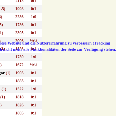
2115
0:1
.5)
1998
0:1
5)
2236
1:0
5)
1736
0:1
1)
2305
0:1
)
2006
½:½
 diese Website und die Nutzererfahrung zu verbessern (Tracking
(1)
1886
0:1
h nicht mehr alle Funktionalitäten der Seite zur Verfügung stehen.
1730
1:0
)
1672
½:½
gor
(1)
1903
0:1
1885
0:1
n
(1)
1522
1:0
(1)
1818
0:1
)
1826
0:1
1805
0:1