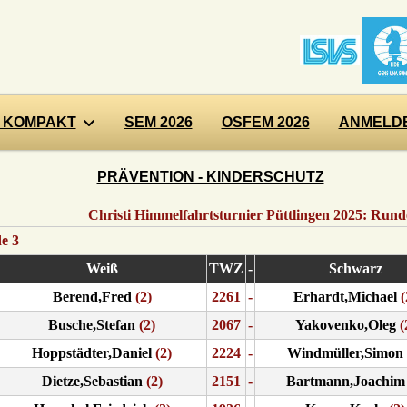
 KOMPAKT
SEM 2026
OSFEM 2026
ANMELDE
PRÄVENTION - KINDERSCHUTZ
Christi Himmelfahrtsturnier Püttlingen 2025: Runde
e 3
Weiß
TWZ
-
Schwarz
Berend,Fred
(2)
2261
-
Erhardt,Michael
(
Busche,Stefan
(2)
2067
-
Yakovenko,Oleg
(
Hoppstädter,Daniel
(2)
2224
-
Windmüller,Simon
Dietze,Sebastian
(2)
2151
-
Bartmann,Joachim