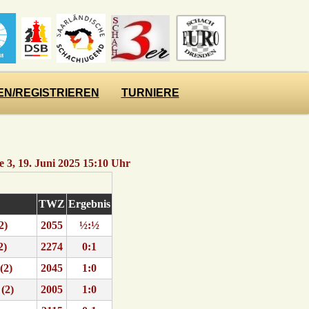
N/REGISTRIEREN
TURNIERE
 3, 19. Juni 2025 15:10 Uhr
TWZ
Ergebnis
2)
2055
½:½
2)
2274
0:1
(2)
2045
1:0
(2)
2005
1:0