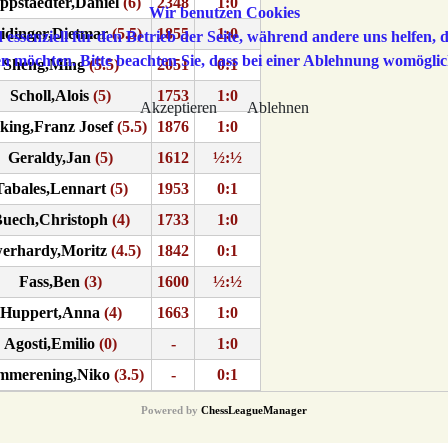
ppstaedter,Daniel
(6)
2348
1:0
Wir benutzen Cookies
idinger,Dietmar
(5.5)
1855
1:0
 essenziell für den Betrieb der Seite, während andere uns helfen,
sen möchten. Bitte beachten Sie, dass bei einer Ablehnung womöglic
Sheng,Ming
(5.5)
2051
0:1
Scholl,Alois
(5)
1753
1:0
Akzeptieren
Ablehnen
king,Franz Josef
(5.5)
1876
1:0
Geraldy,Jan
(5)
1612
½:½
Tabales,Lennart
(5)
1953
0:1
uech,Christoph
(4)
1733
1:0
erhardy,Moritz
(4.5)
1842
0:1
Fass,Ben
(3)
1600
½:½
Huppert,Anna
(4)
1663
1:0
Agosti,Emilio
(0)
-
1:0
mmerening,Niko
(3.5)
-
0:1
Powered by
ChessLeagueManager