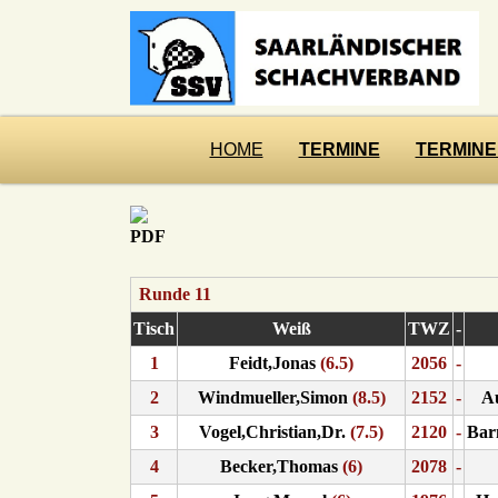
HOME
TERMINE
TERMINE
Runde 11
Tisch
Weiß
TWZ
-
1
Feidt,Jonas
(6.5)
2056
-
2
Windmueller,Simon
(8.5)
2152
-
Au
3
Vogel,Christian,Dr.
(7.5)
2120
-
Bar
4
Becker,Thomas
(6)
2078
-