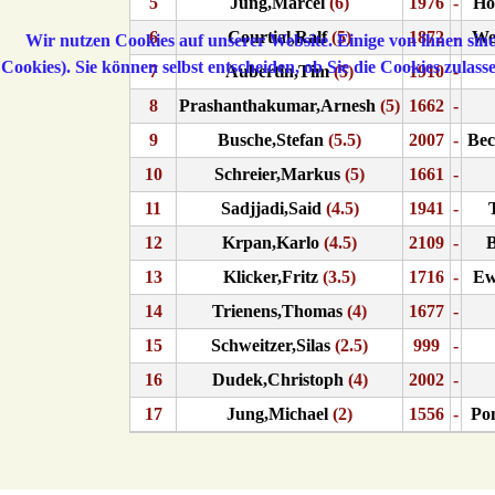
5
Jung,Marcel
(6)
1976
-
Ho
6
Courtial,Ralf
(5)
1872
-
We
Wir nutzen Cookies auf unserer Website. Einige von ihnen sind
Cookies). Sie können selbst entscheiden, ob Sie die Cookies zulas
7
Aubertin,Tim
(5)
1910
-
8
Prashanthakumar,Arnesh
(5)
1662
-
9
Busche,Stefan
(5.5)
2007
-
Bec
10
Schreier,Markus
(5)
1661
-
11
Sadjjadi,Said
(4.5)
1941
-
12
Krpan,Karlo
(4.5)
2109
-
B
13
Klicker,Fritz
(3.5)
1716
-
Ew
14
Trienens,Thomas
(4)
1677
-
15
Schweitzer,Silas
(2.5)
999
-
16
Dudek,Christoph
(4)
2002
-
17
Jung,Michael
(2)
1556
-
Po