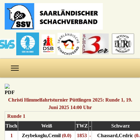
Christi Himmelfahrtsturnier Püttlingen 2025: Runde 1, 19.
Juni 2025 14:00 Uhr
Runde 1
Tisch
Weiß
TWZ
-
Schwarz
1
Zeybekoglu,Cemil
(0.0)
1853
-
Chassard,Cedric
(0.