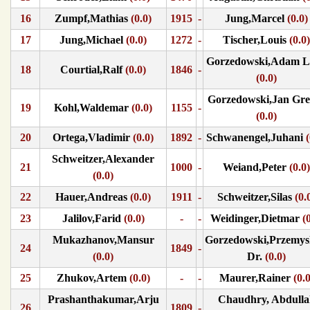
16
Zumpf,Mathias
(0.0)
1915
-
Jung,Marcel
(0.0)
17
Jung,Michael
(0.0)
1272
-
Tischer,Louis
(0.0)
Gorzedowski,Adam L
18
Courtial,Ralf
(0.0)
1846
-
(0.0)
Gorzedowski,Jan Gre
19
Kohl,Waldemar
(0.0)
1155
-
(0.0)
20
Ortega,Vladimir
(0.0)
1892
-
Schwanengel,Juhani
(
Schweitzer,Alexander
21
1000
-
Weiand,Peter
(0.0)
(0.0)
22
Hauer,Andreas
(0.0)
1911
-
Schweitzer,Silas
(0.
23
Jalilov,Farid
(0.0)
-
-
Weidinger,Dietmar
(0
Mukazhanov,Mansur
Gorzedowski,Przemys
24
1849
-
(0.0)
Dr.
(0.0)
25
Zhukov,Artem
(0.0)
-
-
Maurer,Rainer
(0.0
Prashanthakumar,Arju
Chaudhry, Abdulla
26
1809
-