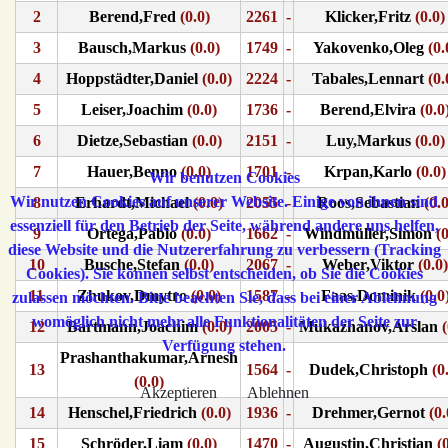
2
Berend,Fred
(0.0)
2261
-
Klicker,Fritz
(0.0)
3
Bausch,Markus
(0.0)
1749
-
Yakovenko,Oleg
(0.
4
Hoppstädter,Daniel
(0.0)
2224
-
Tabales,Lennart
(0.
5
Leiser,Joachim
(0.0)
1736
-
Berend,Elvira
(0.0
6
Dietze,Sebastian
(0.0)
2151
-
Luy,Markus
(0.0)
7
Hauer,Benno
(0.0)
1701
-
Krpan,Karlo
(0.0)
Wir benutzen Cookies
Wir nutzen Cookies auf unserer Website. Einige von ihnen sind
8
Erhardt,Michael
(0.0)
2055
-
Roos,Sebastian
(0.0
essenziell für den Betrieb der Seite, während andere uns helfen,
9
Ortega,Pablo
(0.0)
1662
-
Windmüller,Simon
(0
diese Website und die Nutzererfahrung zu verbessern (Tracking
10
Busche,Stefan
(0.0)
2067
-
Weber,Viktor
(0.0)
Cookies). Sie können selbst entscheiden, ob Sie die Cookies
11
Zhukov,Dmytro
(0.0)
1587
-
Faas,Dominik
(0.0
zulassen möchten. Bitte beachten Sie, dass bei einer Ablehnung
womöglich nicht mehr alle Funktionalitäten der Seite zur
12
Bartmann,Joachim
(0.0)
2005
-
Mukazhanov,Arslan
(
Verfügung stehen.
Prashanthakumar,Arnesh
13
1564
-
Dudek,Christoph
(0.
(0.0)
Akzeptieren
Ablehnen
14
Henschel,Friedrich
(0.0)
1936
-
Drehmer,Gernot
(0.
15
Schröder,Liam
(0.0)
1470
-
Augustin,Christian
(0