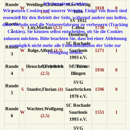
Wir benutzen Cookies
Runde
Weidinger,Dietmar
SGes Merzig
W
1818
0
Wir nutzen Cookies auf unserer Website. Einige von ihnen sind
1
(3.5)
1896
essenziell für den Betrieb der Seite, während andere uns helfen,
SV 1932
Runde
diese Website und die Nutzererfahrung zu verbessern (Tracking
S
Luy,Markus
(2.5)
Caissa
1730
½
2
Cookies). Sie können selbst entscheiden, ob Sie die Cookies
Homburg
zulassen möchten. Bitte beachten Sie, dass bei einer Ablehnung
SC Rochade
womöglich nicht mehr alle Funktionalitäten der Seite zur
Runde
W
Balge,Alfred
(3.5)
Saarlouis
1271
1
Verfügung stehen.
3
1993 e.V.
Akzeptieren
Ablehnen
Runde
Henschel,Friedrich
SC Turm
S
1936
0
4
(2.5)
Illingen
SVG
Runde
S
Staufer,Florian
(4)
Saarbrücken
1596
0
5
1970 e.V.
SC Rochade
Runde
Wachter,Wolfgang
W
Saarlouis
1551
1
6
(2.5)
1993 e.V.
SVG