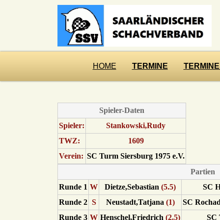
HOME
TERMINE
TERMINE
Spieler-Daten
Spieler:
Stankowski,Rudy
TWZ:
1609
Verein:
SC Turm Siersburg 1975 e.V.
Partien
Runde 1
W
Dietze,Sebastian
(5.5)
SC H
Runde 2
S
Neustadt,Tatjana
(1)
SC Rochade
Runde 3
W
Henschel,Friedrich
(2.5)
SC 