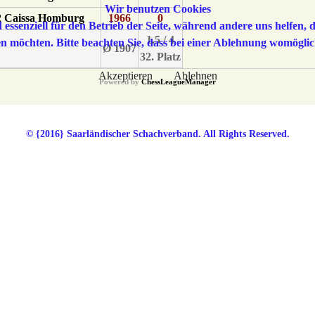
Wir benutzen Cookies
2 Caissa Homburg
1966
0
 essenziell für den Betrieb der Seite, während andere uns helfen,
1.5 / 4
sen möchten. Bitte beachten Sie, dass bei einer Ablehnung womöglic
Ø 1907
32. Platz
Akzeptieren
Ablehnen
Powered by
ChessLeagueManager
© {2016} Saarländischer Schachverband. All Rights Reserved.