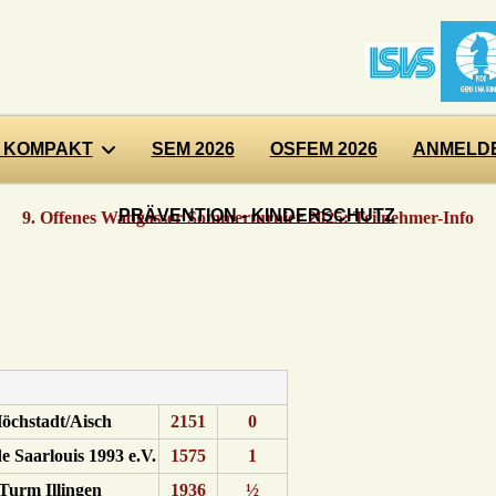
 KOMPAKT
SEM 2026
OSFEM 2026
ANMELDE
PRÄVENTION - KINDERSCHUTZ
9. Offenes Wadgasser Sommerturnier 2025: Teilnehmer-Info
öchstadt/Aisch
2151
0
 Saarlouis 1993 e.V.
1575
1
Turm Illingen
1936
½