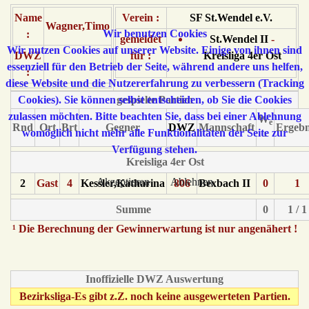
Name
Verein :
SF St.Wendel e.V.
Wagner,Timo
Wir benutzen Cookies
:
gemeldet
St.Wendel II
-
Wir nutzen Cookies auf unserer Website. Einige von ihnen sind
DWZ
für :
Kreisliga 4er Ost
essenziell für den Betrieb der Seite, während andere uns helfen,
:
diese Website und die Nutzererfahrung zu verbessern (Tracking
Cookies). Sie können selbst entscheiden, ob Sie die Cookies
gespielte Partien
zulassen möchten. Bitte beachten Sie, dass bei einer Ablehnung
W
e
Rnd
Ort
Brt
Gegner
DWZ
Mannschaft
Ergebn
womöglich nicht mehr alle Funktionalitäten der Seite zur
¹
Verfügung stehen.
Kreisliga 4er Ost
Akzeptieren
Ablehnen
2
Gast
4
Kessler,Katharina
806
Bexbach II
0
1
Summe
0
1 / 1
¹ Die Berechnung der Gewinnerwartung ist nur angenähert !
Inoffizielle DWZ Auswertung
Bezirksliga-Es gibt z.Z. noch keine ausgewerteten Partien.