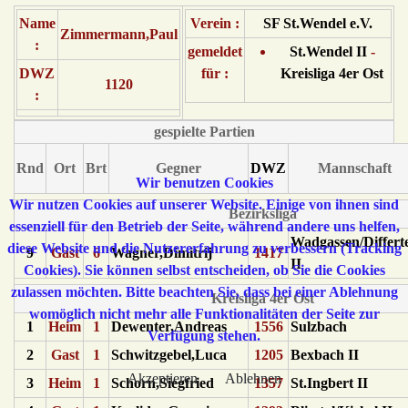
Name
Verein :
SF St.Wendel e.V.
Zimmermann,Paul
:
gemeldet
St.Wendel II
-
DWZ
für :
Kreisliga 4er Ost
1120
:
gespielte Partien
Rnd
Ort
Brt
Gegner
DWZ
Mannschaft
Wir benutzen Cookies
Wir nutzen Cookies auf unserer Website. Einige von ihnen sind
Bezirksliga
essenziell für den Betrieb der Seite, während andere uns helfen,
Wadgassen/Differt
diese Website und die Nutzererfahrung zu verbessern (Tracking
9
Gast
6
Wagner,Dimitrij
1417
II
Cookies). Sie können selbst entscheiden, ob Sie die Cookies
zulassen möchten. Bitte beachten Sie, dass bei einer Ablehnung
Kreisliga 4er Ost
womöglich nicht mehr alle Funktionalitäten der Seite zur
1
Heim
1
Dewenter,Andreas
1556
Sulzbach
Verfügung stehen.
2
Gast
1
Schwitzgebel,Luca
1205
Bexbach II
Akzeptieren
Ablehnen
3
Heim
1
Schorn,Siegfried
1357
St.Ingbert II