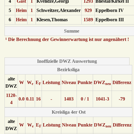
4
Gast
1
Kvelidze,Georgi
1293
Bliestal/Kirkel II
5
Heim
1
Schweitzer,Alexander
929
Eppelborn IV
6
Heim
1
Klesen,Thomas
1589
Eppelborn III
Summe
¹ Die Berechnung der Gewinnerwartung ist nur angenähert !
Inoffizielle DWZ Auswertung
Bezirksliga
alte
W
W
E
Leistung
Niveau
Punkte
DWZ
Differenz
e
F
neu
DWZ
1120-
0.0
0.11
16
-
1403
0 / 1
1041-3
-79
4
Kreisliga 4er Ost
alte
W
W
E
Leistung
Niveau
Punkte
DWZ
Differenz
e
F
neu
DWZ