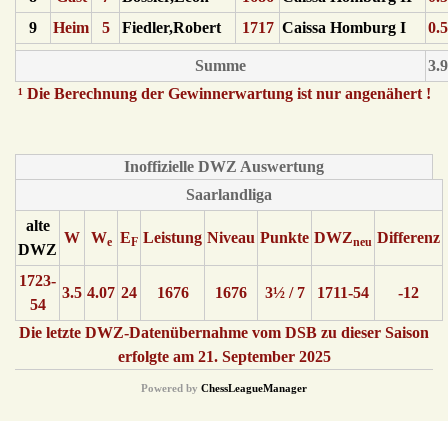
9
Heim
5
Fiedler,Robert
1717
Caissa Homburg I
0.
Summe
3.
¹ Die Berechnung der Gewinnerwartung ist nur angenähert !
Inoffizielle DWZ Auswertung
Saarlandliga
alte
W
W
E
Leistung
Niveau
Punkte
DWZ
Differenz
e
F
neu
DWZ
1723-
3.5
4.07
24
1676
1676
3½ / 7
1711-54
-12
54
Die letzte DWZ-Datenübernahme vom DSB zu dieser Saison
erfolgte am 21. September 2025
Powered by
ChessLeagueManager