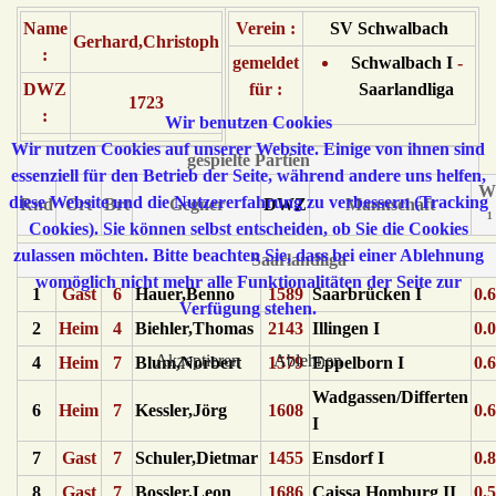
Name
Verein :
SV Schwalbach
Gerhard,Christoph
:
gemeldet
Schwalbach I
-
DWZ
für :
Saarlandliga
1723
:
Wir benutzen Cookies
Wir nutzen Cookies auf unserer Website. Einige von ihnen sind
gespielte Partien
essenziell für den Betrieb der Seite, während andere uns helfen,
W
diese Website und die Nutzererfahrung zu verbessern (Tracking
Rnd
Ort
Brt
Gegner
DWZ
Mannschaft
¹
Cookies). Sie können selbst entscheiden, ob Sie die Cookies
zulassen möchten. Bitte beachten Sie, dass bei einer Ablehnung
Saarlandliga
womöglich nicht mehr alle Funktionalitäten der Seite zur
1
Gast
6
Hauer,Benno
1589
Saarbrücken I
0.
Verfügung stehen.
2
Heim
4
Biehler,Thomas
2143
Illingen I
0.
Akzeptieren
Ablehnen
4
Heim
7
Blum,Norbert
1579
Eppelborn I
0.
Wadgassen/Differten
6
Heim
7
Kessler,Jörg
1608
0.
I
7
Gast
7
Schuler,Dietmar
1455
Ensdorf I
0.
8
Gast
7
Bossler,Leon
1686
Caissa Homburg II
0.