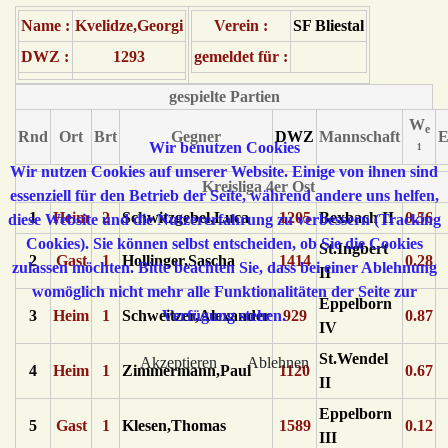
Name :
Kvelidze,Georgi
Verein :
SF Bliestal
DWZ :
1293
gemeldet für :
gespielte Partien
W
e
Rnd
Ort
Brt
Gegner
DWZ
Mannschaft
E
Wir benutzen Cookies
¹
Wir nutzen Cookies auf unserer Website. Einige von ihnen sind
Kreisliga 4er Ost
essenziell für den Betrieb der Seite, während andere uns helfen,
1
Heim
2
Schwitzgebel,Luca
1205
Bexbach II
0.56
diese Website und die Nutzererfahrung zu verbessern (Tracking
Cookies). Sie können selbst entscheiden, ob Sie die Cookies
St.Ingbert
2
Gast
1
Hollinger,Sascha
1414
0.28
zulassen möchten. Bitte beachten Sie, dass bei einer Ablehnung
II
womöglich nicht mehr alle Funktionalitäten der Seite zur
Eppelborn
Verfügung stehen.
3
Heim
1
Schweitzer,Alexander
929
0.87
IV
St.Wendel
Akzeptieren
Ablehnen
4
Heim
1
Zimmermann,Paul
1120
0.67
II
Eppelborn
5
Gast
1
Klesen,Thomas
1589
0.12
III