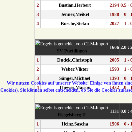
2
Bastian,Herbert
2194
0.5 - 
3
Jenner,Meikel
1988
0 - 
4
Busche,Stefan
2027
1 - 
1606
2.0 : 
SV Puettlingen
1
Dudek,Christoph
2005
1 - 
2
Weber,Viktor
1593
1 - 
3
Sänger,Michael
1393
0 - 
Wir nutzen Cookies auf unserer Website. Einige von ihnen sind
4
Thewes,Marion
1432
0 - 
Cookies). Sie können selbst entscheiden, ob Sie die Cookies zulas
1131
0.0 : 
Riegelsberg II
1
Heinz,Sascha
1506
0 - 