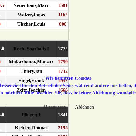
0.5
Neuenhaus,Marc
1581
1
Walzer,Jonas
1162
0
Tischer,Louis
808
2.0
Roch. Saarlouis I
1772
0
Mukazhanov,Mansur
1759
0
Thiery,Ian
1732
Wir benutzen Cookies
1
Engel,Frank
1932
 essenziell für den Betrieb der Seite, während andere uns helfen,
1
Zeitz,Joachim
1666
sen möchten. Bitte beachten Sie, dass bei einer Ablehnung womöglic
Akzeptieren
Ablehnen
4.0
Illingen 1
1841
1
Biehler,Thomas
2195