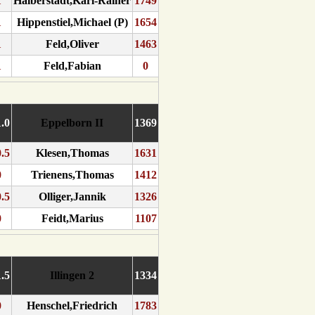
1
Halberstadt,Karl-Rainer
1749
1
Hippenstiel,Michael (P)
1654
1
Feld,Oliver
1463
1
Feld,Fabian
0
1.0
Eppelborn II
1369
0.5
Klesen,Thomas
1631
0
Trienens,Thomas
1412
0.5
Olliger,Jannik
1326
0
Feidt,Marius
1107
1.5
Illingen 2
1334
0
Henschel,Friedrich
1783