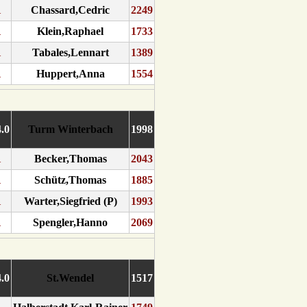
1
Chassard,Cedric
2249
1
Klein,Raphael
1733
1
Tabales,Lennart
1389
1
Huppert,Anna
1554
4.0
Turm Winterbach
1998
1
Becker,Thomas
2043
1
Schütz,Thomas
1885
1
Warter,Siegfried (P)
1993
1
Spengler,Hanno
2069
4.0
St.Wendel
1517