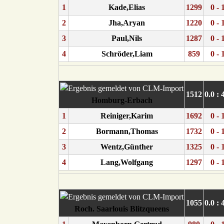
1
Kade,Elias
1299
0 - 
2
Jha,Aryan
1220
0 - 
3
Paul,Nils
1287
0 - 
4
Schröder,Liam
859
0 - 
1512
0.0 : 
Homburg-Erbach
1
Reiniger,Karim
1692
0 - 
2
Bormann,Thomas
1732
0 - 
3
Wentz,Günther
1325
0 - 
4
Lang,Wolfgang
1297
0 - 
1055
0.0 : 
Roch. Saarlouis Blitzqueens