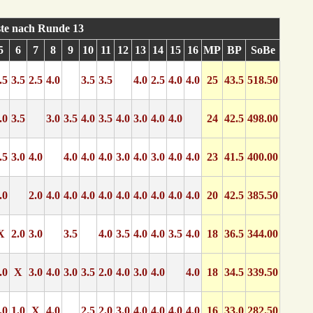
ste nach Runde 13
5
6
7
8
9
10
11
12
13
14
15
16
MP
BP
SoBe
.5
3.5
2.5
4.0
3.5
3.5
4.0
2.5
4.0
4.0
25
43.5
518.50
.0
3.5
3.0
3.5
4.0
3.5
4.0
3.0
4.0
4.0
24
42.5
498.00
.5
3.0
4.0
4.0
4.0
4.0
3.0
4.0
3.0
4.0
4.0
23
41.5
400.00
.0
2.0
4.0
4.0
4.0
4.0
4.0
4.0
4.0
4.0
4.0
20
42.5
385.50
X
2.0
3.0
3.5
4.0
3.5
4.0
4.0
3.5
4.0
18
36.5
344.00
.0
X
3.0
4.0
3.0
3.5
2.0
4.0
3.0
4.0
4.0
18
34.5
339.50
.0
1.0
X
4.0
2.5
2.0
3.0
4.0
4.0
4.0
4.0
16
33.0
282.50