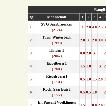
Rangli
Rg
Mannschaft
1
2
3
4
SVG Saarbruecken
1
X
2.0
4.0
2.5
3
(2124)
Turm Winterbach
2
2.0
X
2.0
3.0
3
(1998)
Illingen 1
3
0.0
2.0
X
2
(2047)
Eppelborn 1
4
1.5
1.0
X
2
(1901)
Riegelsberg I
5
0.5
1.0
1.5
2.0
(1731)
Roch. Saarlouis I
6
0.5
0.5
1.0
2
(1772)
En Passant Voelklingen
7
1.5
0.0
2.0
1