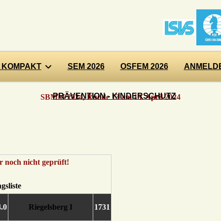
 KOMPAKT
SEM 2026
OSFEM 2026
ANMELDE
PRÄVENTION - KINDERSCHUTZ
SBMM 2024, Runde 13 am 13. April 2024
4.0
Riegelsberg I
1731