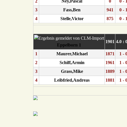
2
Ney,Pascal
0
0 - 
3
Fass,Ben
941
0 - 
4
Stelle,Victor
875
0 - 
1901
4.0 : 
Eppelborn 1
1
Maurer,Michael
1871
1 - 
2
Schiff,Armin
1961
1 - 
3
Grass,Mike
1889
1 - 
4
Leibfried,Andreas
1881
1 - 