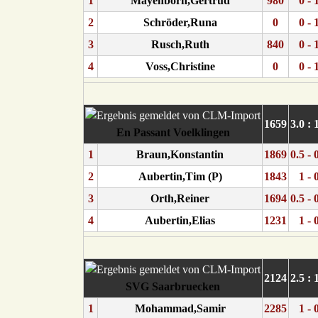
1
Mayenborn,Gertrud
980
0 - 
2
Schröder,Runa
0
0 - 
3
Rusch,Ruth
840
0 - 
4
Voss,Christine
0
0 - 
1659
3.0 : 
En Passant Voelklingen
1
Braun,Konstantin
1869
0.5 - 
2
Aubertin,Tim (P)
1843
1 - 
3
Orth,Reiner
1694
0.5 - 
4
Aubertin,Elias
1231
1 - 
2124
2.5 : 
SVG Saarbruecken
1
Mohammad,Samir
2285
1 - 