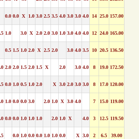
0.0
0.0
X
1.0
3.0
2.5
3.5
4.0
3.0
3.0
4.0
14
25.0
157.00
.5
1.0
3.0
X
2.0
2.0
3.0
1.0
3.0
4.0
4.0
12
24.0
165.00
0.5
1.5
1.0
2.0
X
2.5
2.0
3.0
4.0
3.5
10
20.5
136.50
.0
2.0
2.0
1.5
2.0
1.5
X
2.0
3.0
4.0
8
19.0
172.50
.5
0.0
1.0
0.5
1.0
2.0
X
3.0
2.0
3.0
3.0
8
17.0
120.00
.0
1.0
0.0
0.0
3.0
2.0
1.0
X
3.0
4.0
7
15.0
119.00
.0
0.0
0.0
1.0
1.0
1.0
2.0
1.0
X
4.0
3
12.5
119.50
.5
0.0
1.0
0.0
0.0
1.0
1.0
0.0
X
3.0
2
6.5
39.00