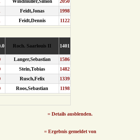
1
Windmüller,Simon
2050
1
Feidt,Jonas
1998
1
Feidt,Dennis
1122
0.0
Roch. Saarlouis II
1401
0
Langer,Sebastian
1586
0
Stein,Tobias
1482
0
Rusch,Felix
1339
0
Roos,Sebastian
1198
= Details ausblenden.
= Ergebnis gemeldet von