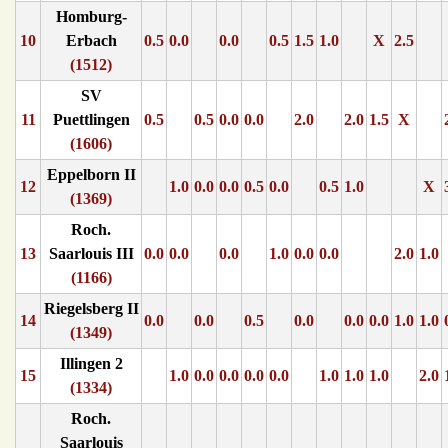
Homburg-
10
Erbach
0.5
0.0
0.0
0.5
1.5
1.0
X
2.5
(1512)
SV
11
Puettlingen
0.5
0.5
0.0
0.0
2.0
2.0
1.5
X
(1606)
Eppelborn II
12
1.0
0.0
0.0
0.5
0.0
0.5
1.0
X
(1369)
Roch.
13
Saarlouis III
0.0
0.0
0.0
1.0
0.0
0.0
2.0
1.0
(1166)
Riegelsberg II
14
0.0
0.0
0.5
0.0
0.0
0.0
1.0
1.0
(1349)
Illingen 2
15
1.0
0.0
0.0
0.0
0.0
1.0
1.0
1.0
2.0
(1334)
Roch.
Saarlouis