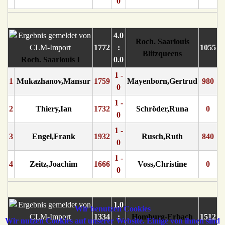
0
4.0
Roch. Saarlouis
1772
:
1055
Blitzqueens
Roch. Saarlouis I
0.0
1 -
1
Mukazhanov,Mansur
1759
Mayenborn,Gertrud
980
0
1 -
2
Thiery,Ian
1732
Schröder,Runa
0
0
1 -
3
Engel,Frank
1932
Rusch,Ruth
840
0
1 -
4
Zeitz,Joachim
1666
Voss,Christine
0
0
1.0
Wir benutzen Cookies
1334
:
Homburg-Erbach
1512
Wir nutzen Cookies auf unserer Website. Einige von ihnen sind