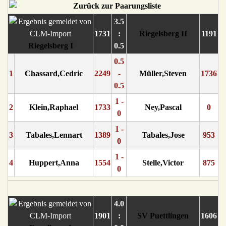
3.5
1731
:
Riegelsberg II
1191
Riegelsberg I
0.5
0.5
1
Chassard,Cedric
2249
-
Müller,Steven
1736
0.5
1 -
2
Klein,Raphael
1733
Ney,Pascal
0
0
1 -
3
Tabales,Lennart
1389
Tabales,Jose
953
0
1 -
4
Huppert,Anna
1554
Stelle,Victor
875
0
4.0
1901
:
SV Puettlingen
1606