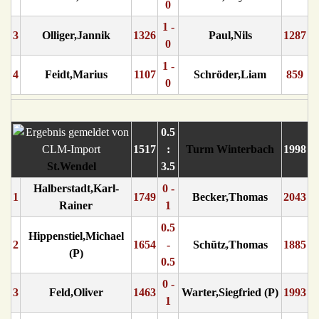
0
1 -
3
Olliger,Jannik
1326
Paul,Nils
1287
0
1 -
4
Feidt,Marius
1107
Schröder,Liam
859
0
0.5
1517
:
Turm Winterbach
1998
St.Wendel
3.5
Halberstadt,Karl-
0 -
1
1749
Becker,Thomas
2043
Rainer
1
0.5
Hippenstiel,Michael
2
1654
-
Schütz,Thomas
1885
(P)
0.5
0 -
3
Feld,Oliver
1463
Warter,Siegfried (P)
1993
1