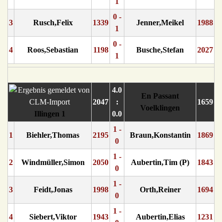
1
0 -
3
Rusch,Felix
1339
Jenner,Meikel
1988
1
0 -
4
Roos,Sebastian
1198
Busche,Stefan
2027
1
4.0
En Passant
2047
:
1659
Voelklingen
Illingen 1
0.0
1 -
1
Biehler,Thomas
2195
Braun,Konstantin
1869
0
1 -
2
Windmüller,Simon
2050
Aubertin,Tim (P)
1843
0
1 -
3
Feidt,Jonas
1998
Orth,Reiner
1694
0
1 -
4
Siebert,Viktor
1943
Aubertin,Elias
1231