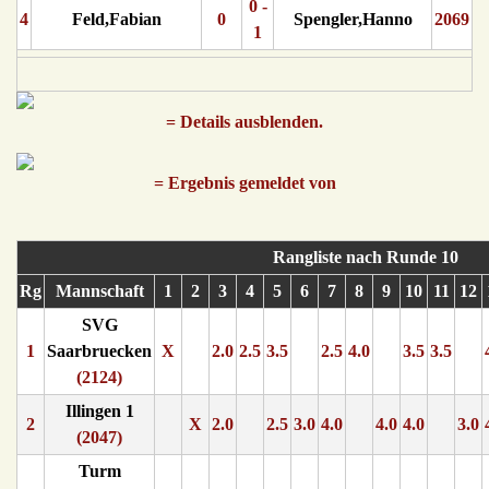
0 -
4
Feld,Fabian
0
Spengler,Hanno
2069
1
= Details ausblenden.
= Ergebnis gemeldet von
Rangliste nach Runde 10
Rg
Mannschaft
1
2
3
4
5
6
7
8
9
10
11
12
SVG
1
Saarbruecken
X
2.0
2.5
3.5
2.5
4.0
3.5
3.5
(2124)
Illingen 1
2
X
2.0
2.5
3.0
4.0
4.0
4.0
3.0
(2047)
Turm