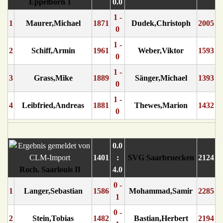
Eppelborn 1
0.0
1 -
1
Maurer,Michael
1871
Dudek,Christoph
2005
0
1 -
2
Schiff,Armin
1961
Weber,Viktor
1593
0
1 -
3
Grass,Mike
1889
Sänger,Michael
1393
0
1 -
4
Leibfried,Andreas
1881
Thewes,Marion
1432
0
0.0
1401
:
SVG Saarbruecken
2124
Roch. Saarlouis II
4.0
0 -
1
Langer,Sebastian
1586
Mohammad,Samir
2285
1
0 -
2
Stein,Tobias
1482
Bastian,Herbert
2194