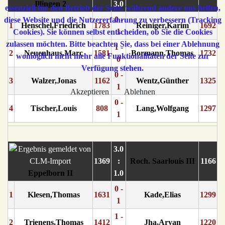
Illingen 2
3.0
essenziell für den Betrieb der Seite, während andere uns helfen,
0 -
diese Website und die Nutzererfahrung zu verbessern (Tracking
1
Henschel,Friedrich
1783
Reiniger,Karim
1692
1
Cookies). Sie können selbst entscheiden, ob Sie die Cookies
zulassen möchten. Bitte beachten Sie, dass bei einer Ablehnung
1 -
2
Neuenhaus,Marc
1581
Bormann,Thomas
1732
womöglich nicht mehr alle Funktionalitäten der Seite zur
0
Verfügung stehen.
0 -
3
Walzer,Jonas
1162
Wentz,Günther
1325
1
Akzeptieren
Ablehnen
0 -
4
Tischer,Louis
808
Lang,Wolfgang
1297
1
3.0
1369
:
Roch. Saarlouis III
1166
Eppelborn II
1.0
0 -
1
Klesen,Thomas
1631
Kade,Elias
1299
1
1 -
2
Trienens,Thomas
1412
Jha,Aryan
1220