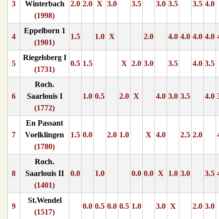
3
Winterbach
2.0
2.0
X
3.0
3.5
3.0
3.5
3.5
4.0
(1998)
Eppelborn 1
4
1.5
1.0
X
2.0
4.0
4.0
4.0
4.0
(1901)
Riegelsberg I
5
0.5
1.5
X
2.0
3.0
3.5
4.0
3.5
(1731)
Roch.
6
Saarlouis I
1.0
0.5
2.0
X
4.0
3.0
3.5
4.0
(1772)
En Passant
7
Voelklingen
1.5
0.0
2.0
1.0
X
4.0
2.5
2.0
(1780)
Roch.
8
Saarlouis II
0.0
1.0
0.0
0.0
X
1.0
3.0
3.5
(1401)
St.Wendel
9
0.0
0.5
0.0
0.5
1.0
3.0
X
2.0
3.0
(1517)