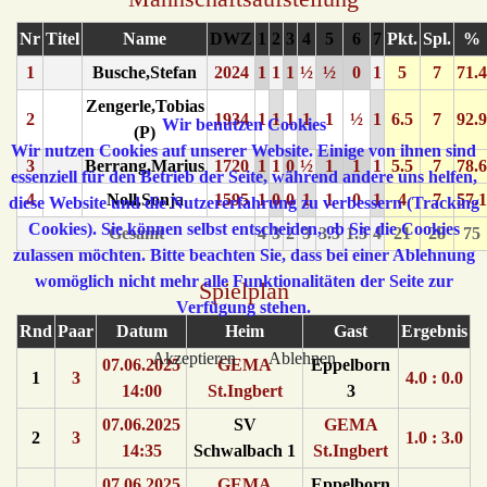
Nr
Titel
Name
DWZ
1
2
3
4
5
6
7
Pkt.
Spl.
%
1
Busche,Stefan
2024
1
1
1
½
½
0
1
5
7
71.4
Zengerle,Tobias
2
1934
1
1
1
1
1
½
1
6.5
7
92.9
Wir benutzen Cookies
(P)
Wir nutzen Cookies auf unserer Website. Einige von ihnen sind
3
Berrang,Marius
1720
1
1
0
½
1
1
1
5.5
7
78.6
essenziell für den Betrieb der Seite, während andere uns helfen,
4
Noll,Sonja
1595
1
0
0
1
1
0
1
4
7
57.1
diese Website und die Nutzererfahrung zu verbessern (Tracking
Cookies). Sie können selbst entscheiden, ob Sie die Cookies
Gesamt
4
3
2
3
3.5
1.5
4
21
28
75
zulassen möchten. Bitte beachten Sie, dass bei einer Ablehnung
womöglich nicht mehr alle Funktionalitäten der Seite zur
Spielplan
Verfügung stehen.
Rnd
Paar
Datum
Heim
Gast
Ergebnis
Akzeptieren
Ablehnen
07.06.2025
GEMA
Eppelborn
1
3
4.0 : 0.0
14:00
St.Ingbert
3
07.06.2025
SV
GEMA
2
3
1.0 : 3.0
14:35
Schwalbach 1
St.Ingbert
07.06.2025
GEMA
Eppelborn