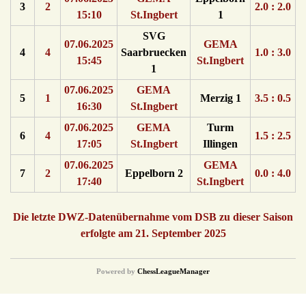
3
2
2.0 : 2.0
15:10
St.Ingbert
1
SVG
07.06.2025
GEMA
4
4
Saarbruecken
1.0 : 3.0
15:45
St.Ingbert
1
07.06.2025
GEMA
5
1
Merzig 1
3.5 : 0.5
16:30
St.Ingbert
07.06.2025
GEMA
Turm
6
4
1.5 : 2.5
17:05
St.Ingbert
Illingen
07.06.2025
GEMA
7
2
Eppelborn 2
0.0 : 4.0
17:40
St.Ingbert
Die letzte DWZ-Datenübernahme vom DSB zu dieser Saison
erfolgte am 21. September 2025
Powered by
ChessLeagueManager