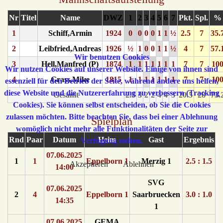
Nr
Titel
Name
DWZ
1
2
3
4
5
6
7
Pkt.
Spl.
%
1
Schiff,Armin
1924
0
0
0
0
1
1
½
2.5
7
35.
2
Leibfried,Andreas
1926
½
1
0
0
1
1
½
4
7
57.
Wir benutzen Cookies
3
Hell,Manfred (P)
1874
1
1
1
1
1
1
1
7
7
10
Wir nutzen Cookies auf unserer Website. Einige von ihnen sind
4
Grass,Mike
1815
1
1
1
1
1
1
1
7
7
10
essenziell für den Betrieb der Seite, während andere uns helfen,
diese Website und die Nutzererfahrung zu verbessern (Tracking
Gesamt
2.5
3
2
2
4
4
3
20.5
28
73.
Cookies). Sie können selbst entscheiden, ob Sie die Cookies
zulassen möchten. Bitte beachten Sie, dass bei einer Ablehnung
Spielplan
womöglich nicht mehr alle Funktionalitäten der Seite zur
Rnd
Paar
Datum
Heim
Gast
Ergebnis
Verfügung stehen.
07.06.2025
1
1
Eppelborn 1
Merzig 1
2.5 : 1.5
Akzeptieren
Ablehnen
14:00
SVG
07.06.2025
2
4
Eppelborn 1
Saarbruecken
3.0 : 1.0
14:35
1
07.06.2025
GEMA